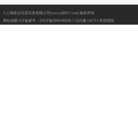
©上海君达仪器仪表有限公司(www.jd8617.com) 版权所有
网站地图
ICP备案号：
沪ICP备09003494号-3
访问量:141713
管理登陆