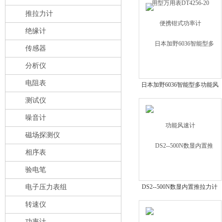
推拉力计
绝缘计
传感器
分析仪
电阻表
日本加野6036智能型多功能风
速计
测试仪
噪音计
磁场探测仪
相序表
验电笔
电子压力表组
DS2--500N数显内置推拉力计
转速仪
功率计