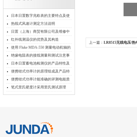
日本日置数字兆欧表的主要特点及使
用前的准备工作
热线式风速计测定方法说明
日置（上海）商贸有限公司及维修中
心搬迁通知
红外线测温仪的优势及其构造
上一篇：
LR8515无线电压/
使用 Fluke MDA-550 测量电动机轴的
电压放电
绝缘电阻表的接线测量和测试注意事
项
日本日置蓄电池检测仪的产品特性及
所采用的技术
便携钳式功率计的原理组成及产品特
点概述
便携钳式功率计能准确的评测电能质
量分析
笔式里氏硬度计采用里氏测试原理