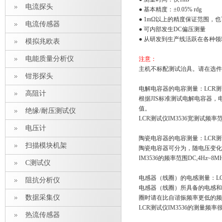
电流探头
● 基本精度：±0.05% rdg
● 1mΩ以上的精度保证范围，
电流传感器
● 可内部发生DC偏压测量
● 从研发到生产线活跃在各种领
模拟兆欧表
电能质量分析仪
注意：
主机不标配测试治具。请在选件
钳形探头
电解电容器的电容测量：LCR测试
高阻计
根据JIS标准测试电解电容器
值。
绝缘/耐压测试仪
LCR测试仪IM3536宽测试频率
电压计
陶瓷电容器的电容测量：LCR测试
扫描模块机架
陶瓷电容器可分为，随电压变化
IM3536的频率范围DC,4H
C测试仪
电感器（线圈）的电感测量：LCR
阻抗分析仪
电感器（线圈）所具备的电感和
数据采集仪
圈时请在比自谐振频率更低的频
LCR测试仪IM3536的测量频
热流传感器