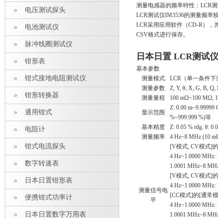
测量电感器的频率特性：LCR测试
电压测试探头
LCR测试仪IM3536的测量频
LCR采用应用软件（CD-R），并
电池测试仪
CSV格式进行保存。
脉冲线圈测试仪
日本日置 LCR测试
钳形表
基本参数
钳式接地电阻测试仪
测量模式
LCR（单一条件
测量参数
Z, Y, θ, X, G, B, 
钳形转换器
测量量程
100 mΩ~100 
Z: 0.00 m~9.99999 
通用钳式
显示范围
%~999.999 %)等
基本精度
Z: 0.05 % rdg
电阻计
测量频率
4 Hz~8 MHz (10 
钳式电流探头
[V模式, CV模式]
4 Hz~1.0000 MHz:
数字转速表
1.0001 MHz~8 MHz
[V模式, CV模式]
日本日置钳形表
4 Hz~1.0000 MHz:
测量信号电
[CC模式]的[通常模
便携钳式功率计
平
4 Hz~1.0000 MHz:
日本日置数字万用表
1.0001 MHz~8 MHz