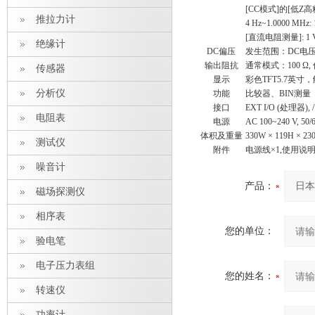
[CC模式]的[低Z
推拉力计
4 Hz~1.0000 MHz:
[直流电阻测量]: 1
绝缘计
DC偏压
发生范围：DC电压0~
输出阻抗
通常模式：100 Ω, 
传感器
显示
彩色TFT5.7英寸
分析仪
功能
比较器、BIN测
接口
EXT I/O (处理器),
电阻表
电源
AC 100~240 V, 50/
体积及重量
330W × 119H × 230
测试仪
附件
电源线×1,使用说明
噪音计
产品：
磁场探测仪
相序表
您的单位：
验电笔
电子压力表组
您的姓名：
转速仪
功率计