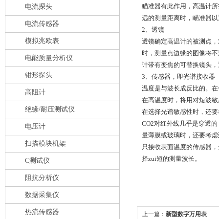
瞄准器有此作用，高温计所
电流探头
远的测量距离时，瞄准器以
电流传感器
2、透镜
模拟兆欧表
透镜确定高温计的被测点，
时，测量点边缘的图像将不
电能质量分析仪
计带有变焦的可替换镜头，
钳形探头
3、传感器，即光谱接收器
温度是与波长成反比的。在
高阻计
在高温度时，将用对短波敏
绝缘/耐压测试仪
在选择光谱敏感性时，还要
CO2对红外线几乎是穿透
电压计
量薄膜或玻璃时，还要考虑
扫描模块机架
只接收表面温度的传感器，
择zui短的测量波长。
C测试仪
阻抗分析仪
数据采集仪
热流传感器
上一篇：
新型数字万用表