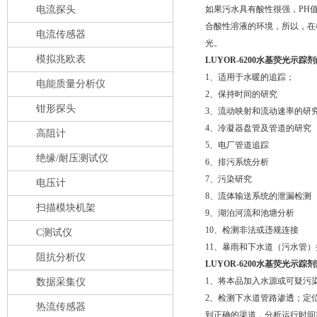
电流探头
如果污水具有酸性很强，PH值<
合酸性溶液的环境，所以，在
电流传感器
光。
模拟兆欧表
LUYOR-6200水基荧光示踪
1、适用于水暖的追踪；
电能质量分析仪
2、保持时间的研究
钳形探头
3、流动映射和流动速率的研
4、冷凝器盘管及管道的研究
高阻计
5、电厂管道追踪
绝缘/耐压测试仪
6、排污系统分析
7、污染研究
电压计
8、流体输送系统的泄漏检测
扫描模块机架
9、湖泊河流和池塘分析
10、检测非法或违规连接
C测试仪
11、暴雨和下水道（污水管
阻抗分析仪
LUYOR-6200水基荧光示
1、将本品加入水源或可疑污
数据采集仪
2、检测下水道管路渗透；定
热流传感器
到正确的渠道，分析运行时间