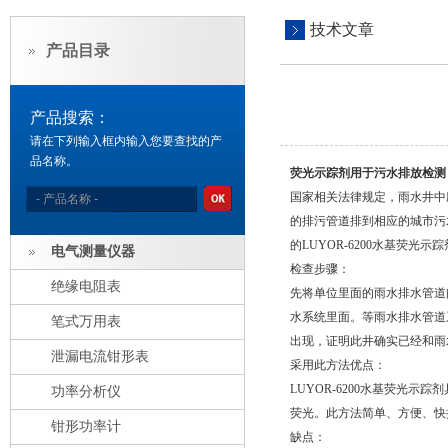
技术文章
产品目录
产品搜索：
请在下列输入框内输入您要查找的产
品名称。
荧光示踪剂用于污水排放检测
国家相关法律规定，雨水井中
的排污管道排到相应的城市污
的LUYOR-6200水基荧
电气测量仪器
检查步骤：
绝缘电阻表
先将单位里面的雨水排水管道阀
水系统里面。等雨水排水管道系
笔式万用表
出现，证明此井确实已经和雨
泄漏电流钳形表
采用此方法优点：
LUYOR-6200水基荧光示
功率分析仪
荧光。此方法简单、方便、快
钳形功率计
缺点：