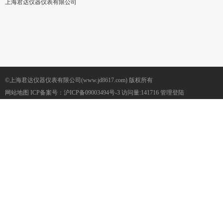
上海君达仪器仪表有限公司
©上海君达仪器仪表有限公司(www.jd8617.com) 版权所有
网站地图
ICP备案号：
沪ICP备09003494号-3
访问量:141716
管理登陆