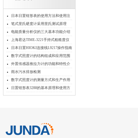
日本日置钳形表的使用方法和使用注
意事项
笔式里氏硬度计采用里氏测试原理
电能质量分析仪的三大基本功能介绍
上海君达TIME-3221手持式粗糙度仪
的十三个特点
日本日置HIOKI连接线L9217操作指南
数字式照度计的结构组成和应用范围
说明
外置传感器推拉力计的功能和特性介
绍
雨水污水排放检测
数字式照度计的测量方式和生产作用
说明
日置钳形表3288的基本原理和使用方
法