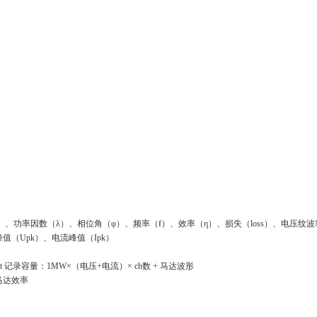
）
、功率因数（λ）、相位角（φ）、频率（f）、效率（η）、损失（loss）、电压纹波
值（Upk）、电流峰值（Ipk）
t 记录容量：1MW×（电压+电流）× ch数 + 马达波形
马达效率