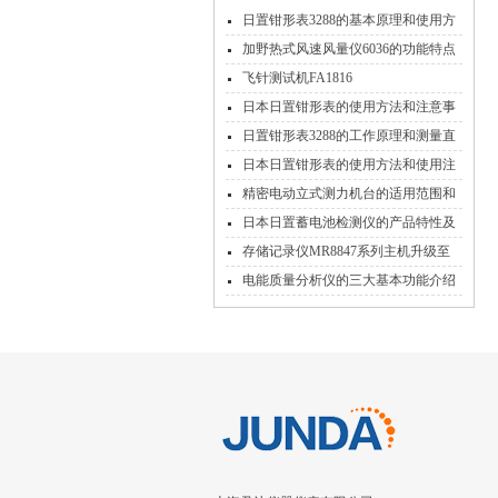
日置钳形表3288的基本原理和使用方
法
加野热式风速风量仪6036的功能特点
和检测工作流程
飞针测试机FA1816
日本日置钳形表的使用方法和注意事
项
日置钳形表3288的工作原理和测量直
流电流操作
日本日置钳形表的使用方法和使用注
意事项
精密电动立式测力机台的适用范围和
功能特点
日本日置蓄电池检测仪的产品特性及
所采用的技术
存储记录仪MR8847系列主机升级至
V3.07
电能质量分析仪的三大基本功能介绍