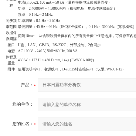
电流(Probe2): 100 mA～50 kA（量程根据电流传感器而变）
程
功率：2.40000W～4.50000MW（根据电压、电流传感器而定）
频率：0.1 Hz～2 MHz
同步频
功率测量：0.1 Hz～2 MHz
率范围
谐波测量：45 Hz～66 Hz（IEC标准模式），0.1 Hz～300 kHz（宽频模式
数据保
间隔10ms~，从含谐波测量值在内的所有测量值中任意选择，可保存至内
存间隔
接口
U盘、LAN、GP-IB、RS-232C、外部控制、2台同步
电源
AC 100 V～240 V, 50Hz/60 Hz, 200 VA
体积及
430 W × 177 H × 450 D mm, 14kg (PW6001-16时)
重量
附件
使用说明书×1，电源线×1，D-sub25针连接头×1（仅限PW6001-1x）
产品：
您的单位：
您的姓名：