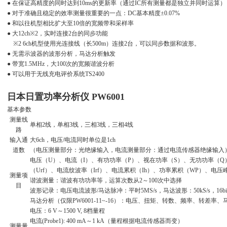
● 在保证高精度的同时达到10ms的更新率（通过IC所有测量都是独立并同时运算）
● 对于准确且稳定的效率测量很重要的一点：DC基本精度±0.07%
● 和以往机型相比扩大至10倍的宽频带和采样率
● 大12ch※2，实时连接2台的同步功能
※2 6ch机型使用光连接线（长500m）连接2台，可以同步数据和波形。
● 无需示波器的波形分析，马达分析触发
● 带宽1.5MHz，大100次的宽频谐波分析
● 可以用于无线充电评价系统TS2400
日本日置功率分析仪
PW6001
基本参数
测量线
单相2线，单相3线，三相3线，三相4线
路
输入通
大6ch，电压/电流同时单位是1ch
道数
（电压测量部分：光绝缘输入，电流测量部分：通过电流传感器绝缘输入
电压（U）、电流（I）、有功功率（P）、视在功率（S）、无功功率（Q）
（Urf）、电流纹波率（Irf）、电流累积（Ih）、功率累积（WP）、电压峰
测量项
谐波测量：谐波有功功率等，运算次数从2～100次中选择
目
波形记录：电压电流波形/马达脉冲：平时5MS/s，马达波形：50kS/s，16bi
马达分析（仅限PW6001-11~-16）：电压、扭矩、转数、频率、转差率、
电压：6 V～1500 V, 8档量程
电流(Probe1): 400 mA～1 kA（量程根据电流传感器而变）
测量量