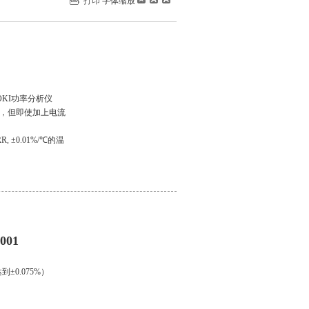
打印
字体缩放
OKI功率分析仪
精度，但即使加上电流
, ±0.01%/℃的温
001
±0.075%）