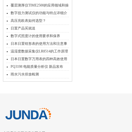
覆层测厚仪TIME2500的应用领域和操
作规程
数字扭力测试仪的功能与特点详细介
绍
高压兆欧表如何选型？
日置产品买就送
数字式照度计的使用要求和保养
日本日置钳形表的使用方法和注意事
项
温湿度数据采集仪LR8514的工作原理
和功能特点
日本日置数字万用表的四种高效使用
方法
PQ3198 电能质量分析仪 新品发布
雨水污水排放检测