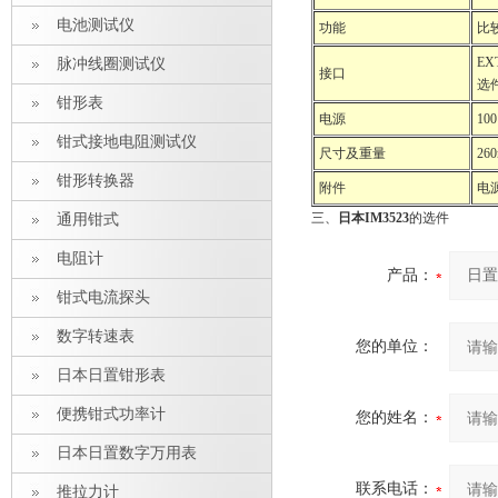
电池测试仪
功能
比
EX
脉冲线圈测试仪
接口
选件
钳形表
电源
10
钳式接地电阻测试仪
尺寸及重量
26
钳形转换器
附件
电
三、
日本IM3523
的选件
通用钳式
电阻计
产品：
钳式电流探头
数字转速表
您的单位：
日本日置钳形表
便携钳式功率计
您的姓名：
日本日置数字万用表
联系电话：
推拉力计