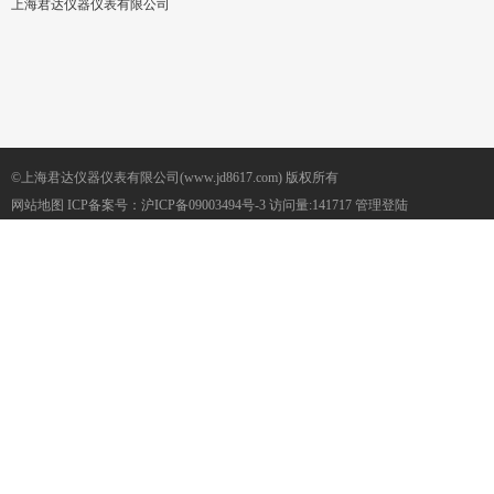
上海君达仪器仪表有限公司
©上海君达仪器仪表有限公司(www.jd8617.com) 版权所有
网站地图
ICP备案号：
沪ICP备09003494号-3
访问量:141717
管理登陆