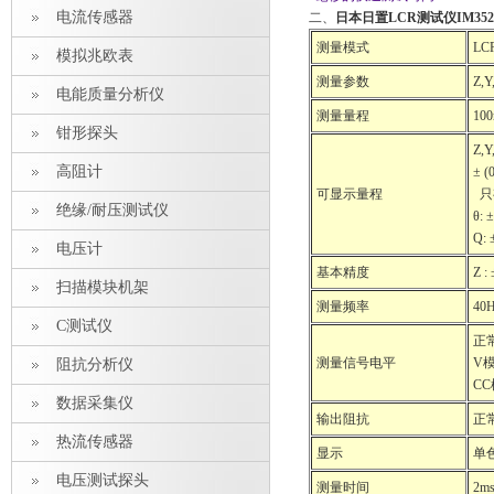
电流传感器
二、
日本
日置LCR测试仪
IM352
测量模式
LC
模拟兆欧表
测量参数
Z,Y
电能质量分析仪
测量量程
10
钳形探头
Z,Y
高阻计
± (
可显示量程
只
绝缘/耐压测试仪
θ: 
Q: 
电压计
基本精度
Z :
扫描模块机架
测量频率
40
C测试仪
正
测量信号电平
V模
阻抗分析仪
CC
数据采集仪
输出阻抗
正
热流传感器
显示
单
电压测试探头
测量时间
2m