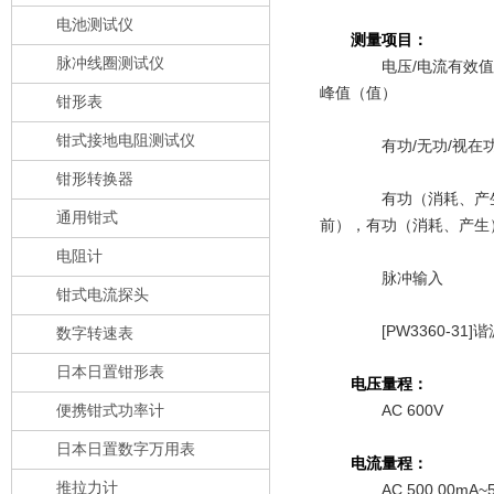
电池测试仪
测量项目：
脉冲线圈测试仪
电压/电流有效
峰值（值）
钳形表
钳式接地电阻测试仪
有功/无功/视
钳形转换器
有功（消耗、产
通用钳式
前），有功（消耗、产生
电阻计
脉冲输入
钳式电流探头
[PW3360-3
数字转速表
日本日置钳形表
电压量程：
AC 600V
便携钳式功率计
日本日置数字万用表
电流量程：
推拉力计
AC 500.00