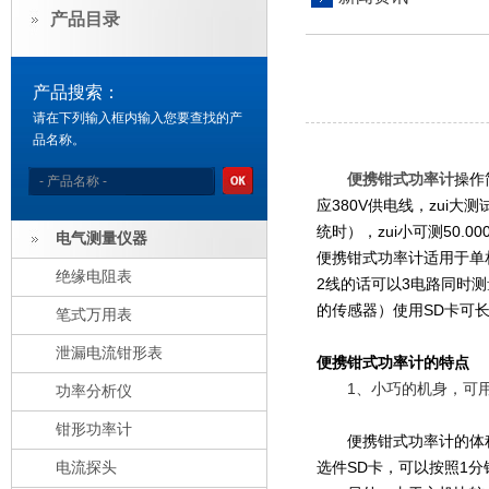
产品目录
产品搜索：
请在下列输入框内输入您要查找的产
品名称。
便携钳式功率计
操作
应380V供电线，zui大
统时），zui小可测50
电气测量仪器
便携钳式功率计适用于单相~
绝缘电阻表
2线的话可以3电路同时测
的传感器）使用SD卡可
笔式万用表
泄漏电流钳形表
便携
钳式功率计的特点
1、小巧的机身，可用
功率分析仪
钳形功率计
便携钳式功率计
的体
选件SD卡，可以按照1分
电流探头