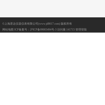
©上海君达仪器仪表有限公司(www.jd8617.com) 版权所有
网站地图
ICP备案号：
沪ICP备09003494号-3
访问量:141715
管理登陆