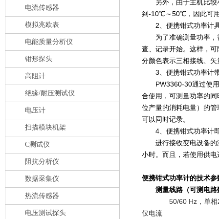
另外，由于主机比较小巧
电流传感器
到-10℃～50℃，因此
模拟兆欧表
2、便携钳式功率计具备
为了准确测量功率，需
电能质量分析仪
查、记录开始。这样，可
钳形探头
分颜色表示三相接线、矢
3、便携钳式功率计带
高阻计
PW3360-30通过
绝缘/耐压测试仪
合使用，可测量功率的同
位产量的消耗电量）的管理
电压计
可以同时记录。
扫描模块机架
4、便携钳式功率计即
进行接收变电设备的测量
C测试仪
小时。而且，若使用供电
阻抗分析仪
便携钳式功率计的技术参
数据采集仪
测量线路（可测电路
热流传感器
50/60 Hz，
电压测试探头
仅电流