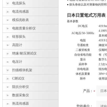
电流探头
● 探头卷收以及对测量物的照
电流传感器
日本日置笔式万用表 32
模拟兆欧表
基本参数
DC电压
419.
电能质量分析仪
4.19
AC电压/50~500Hz
基本精度
钳形探头
电阻
419.9
高阻计
导通检查
阈值50
二极管检查
仅顺时
绝缘/耐压测试仪
自动省电功能
有（
显示
数字/L
电压计
采样率
2.5次/s
供电电源
纽扣电
扫描模块机架
体积及重量
30W×
C测试仪
附件
使用说明
阻抗分析仪
产品：
数据采集仪
热流传感器
您的单位：