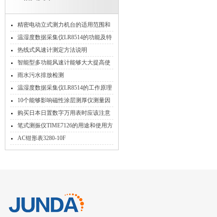
精密电动立式测力机台的适用范围和
功能特点
温湿度数据采集仪LR8514的功能及特
点概述
热线式风速计测定方法说明
智能型多功能风速计能够大大提高使
用者的工作效率
雨水污水排放检测
温湿度数据采集仪LR8514的工作原理
和功能特点
10个能够影响磁性涂层测厚仪测量因
素
购买日本日置数字万用表时应该注意
哪些事项？
笔式测振仪TIME7126的用途和使用方
法
AC钳形表3280-10F