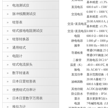
基本精度: ±1.3% rd
电池测试仪
直流电压
600.0 mV～1500 
6.000 V～1000
脉冲线圈测试仪
交流电压
基本精度: ±0.9% rd
20.00 A/600.0 
钳形表
交流+直流电流
基本精度: ±1.3% rd
钳式接地电阻测试仪
交流+直流电压
6.000 V～1000 V
电阻
600.0 Ω～600.0 
钳形转换器
静电电容
1.000 μF～1000 
频率
9.999 Hz～999.9 
通用钳式
導通ON阈值:25 
导通检查
導通OFF阈值:245 
电阻计
二极管
开路电压:DC2.0 
钳式电流探头
温度（K）
-40.0～400.0℃,
验电
Hi: AC40 V～600 
数字转速表
直流功率
显示范围切换：0.000 
20.00 A量程:7.5
日本日置钳形表
波峰因数
600.0 A量程:500.
其他功能
AC/DC自动判
便携钳式功率计
防尘防水
手持部分：IP5
日本日置数字万用表
显示
显示更新率5次/
电源
7号碱性电池（LR0
推拉力计