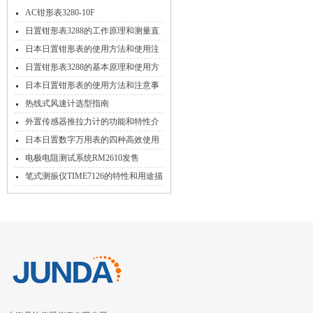
AC钳形表3280-10F
日置钳形表3288的工作原理和测量直
流电流操作
日本日置钳形表的使用方法和使用注
意事项
日置钳形表3288的基本原理和使用方
法
日本日置钳形表的使用方法和注意事
项
热线式风速计选型指南
外置传感器推拉力计的功能和特性介
绍
日本日置数字万用表的四种高效使用
方法
电极电阻测试系统RM2610发售
笔式测振仪TIME7126的特性和用途描
述