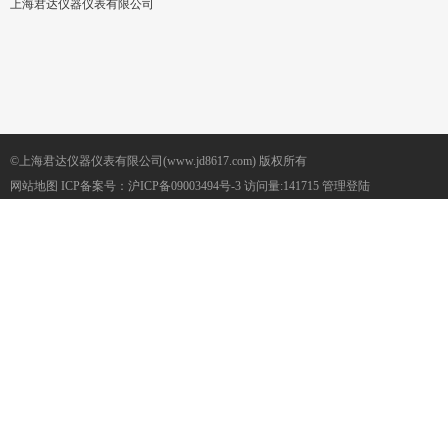
上海君达仪器仪表有限公司
©上海君达仪器仪表有限公司(www.jd8617.com) 版权所有
网站地图
ICP备案号：
沪ICP备09003494号-3
访问量:141715
管理登陆