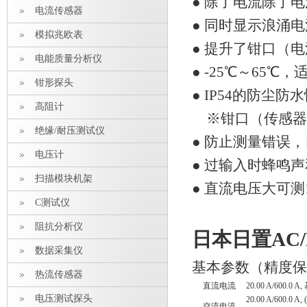
● 除了电流除了
电流传感器
● 同时显示浪涌电
模拟兆欧表
● 提升了钳口（
电能质量分析仪
● -25℃～65℃
钳形探头
● IP54的防
高阻计
※钳口（传感器）
绝缘/耐压测试仪
● 防止测量错误
电压计
● 过输入时蜂鸣
扫描模块机架
● 直流电压大可测1
C测试仪
阻抗分析仪
日本日置AC/
数据采集仪
基本参数（精度保
热流传感器
直流电流
20.00 A/600.0 A
电压测试探头
20.00 A/600.0 
交流电流