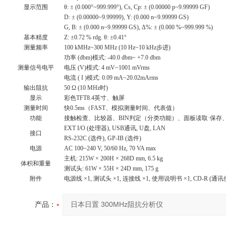
显示范围
θ: ± (0.000°~999.999°), Cs, Cp: ± (0.00000 p~9.99999 GF)
D: ± (0.00000~9.99999), Y: (0.000 n~9.99999 GS)
G, B: ± (0.000 n~9.99999 GS), Δ%: ± (0.000 %~999.999 %)
基本精度
Z: ±0.72 % rdg. θ: ±0.41°
测量频率
100 kMHz~300 MHz (10 Hz~10 kHz步进)
功率 (dbm)模式: -40.0 dbm~ +7.0 dbm
测量信号电平
电压 (V)模式: 4 mV~1001 mVrms
电流 ( I )模式: 0.09 mA~20.02mArms
输出阻抗
50 Ω (10 MHz时)
显示
彩色TFT8.4英寸、触屏
测量时间
快0.5ms（FAST、模拟测量时间、代表值）
功能
接触检查、比较器、BIN判定（分类功能）、面板读取·保
EXT I/O (处理器), USB通讯, U盘, LAN
接口
RS-232C (选件), GP-IB (选件)
电源
AC 100~240 V, 50/60 Hz, 70 VA max
主机: 215W × 200H × 268D mm, 6.5 kg
体积和重量
测试头: 61W × 55H × 24D mm, 175 g
附件
电源线 ×1, 测试头 ×1, 连接线 ×1, 使用说明书 ×1, CD-R (通
产品：