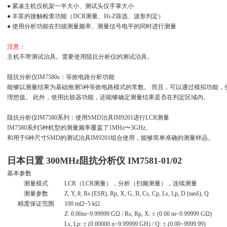
● 紧凑主机仅机架一半大小、测试头仅手掌大小
● 丰富的接触检查功能（DCR测量、Hi-Z筛选、波形判定）
● 使用分析功能在扫描测量频率、测量信号电平的同时进行测量
注意：
主机不带测试治具。需要使用阻抗分析仪的测试治具。
阻抗分析仪IM7580s：等效电路分析功能
能够以测量结果为基础推测5种等效电路模式的常数。 而且，可以通过模拟功能
理想值。 此外，使用比较器功能，还能够确定测量结果是否在判定区域内。
阻抗分析仪IM7580系列：使用SMD治具IM9201进行LCR测量
IM7580系列5种机型的测量频率覆盖了1MHz〜3GHz。
和用于6种尺寸SMD的测试治具IM9201组合使用，能够简单准确的测量样品。
日本日置 300MHz阻抗分析仪
IM7581-01/02
基本参数
测量模式
LCR（LCR测量），分析（扫频测量），连续测量
测量参数
Z, Y, θ, Rs (ESR), Rp, X, G, B, Cs, Cp, Ls, Lp, D (tanδ), Q
精度保证范围
100 mΩ~5 kΩ
Z: 0.00m~9.99999 GΩ / Rs, Rp, X: ± (0.00 m~9.99999 GΩ)
Ls, Lp: ± (0.00000 n~9.99999 GH) / Q: ± (0.00~9999.99)