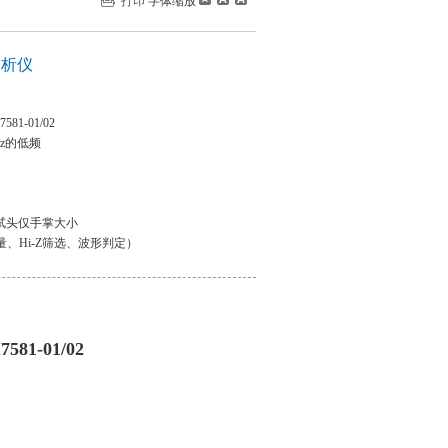
打印
字体缩放
分析仪
81-01/02
MHz的低频
试头仅手掌大小
量、Hi-Z筛选、波形判定）
率、测量信号电平的同时进行测量
581-01/02