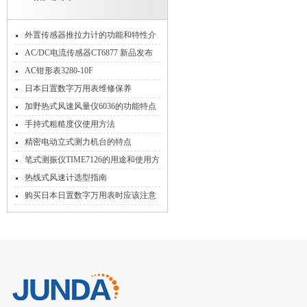
外置传感器推拉力计的功能和特性介
绍
AC/DC电流传感器CT6877 新品发布
AC钳形表3280-10F
日本日置数字万用表维修保养
加野热式风速风量仪6036的功能特点
和检测工作流程
手持式粗糙度仪使用方法
精密电动立式测力机台的特点
笔式测振仪TIME7126的用途和使用方
法
热线式风速计选型指南
购买日本日置数字万用表时应该注意
哪些事项？