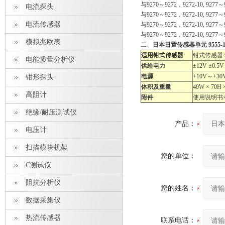
与9270～9272，9272-10,
电流探头
与9270～9272，9272-10,
电流传感器
与9270～9272，9272-10,
与9270～9272，9272-10,
模拟兆欧表
二、
日本日置传感器单元 9555-1
适用钳式传感器
钳式传感器 92
电能质量分析仪
供给电力
±12V ±0.5V
电源
+10V～+3
钳形探头
体积及重量
40W × 70H 
高阻计
附件
使用说明书×1
绝缘/耐压测试仪
产品：
电压计
扫描模块机架
您的单位：
C测试仪
阻抗分析仪
您的姓名：
数据采集仪
热流传感器
联系电话：