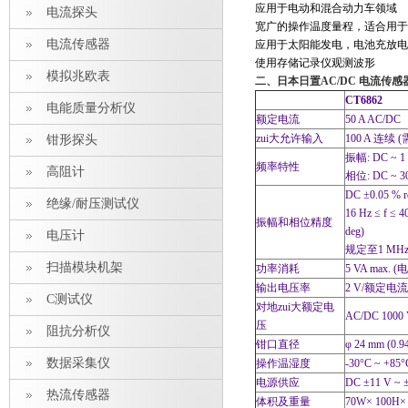
应用于电动和混合动力车领域
电流探头
宽广的操作温度量程，适合用于
电流传感器
应用于太阳能发电，电池充放电
使用存储记录仪观测波形
模拟兆欧表
二、
日本日置AC/DC 电流传感
CT6862
电能质量分析仪
额定电流
50 A AC/DC
zui大允许输入
100 A 连
钳形探头
振幅: DC ~ 1
频率特性
高阻计
相位: DC ~ 3
DC ±0.05 % 
绝缘/耐压测试仪
16 Hz ≤ f ≤ 4
振幅和相位精度
deg)
电压计
规定至1 MH
扫描模块机架
功率消耗
5 VA max. (
输出电压率
2 V/额定电
C测试仪
对地zui大额定电
AC/DC 1000 V
压
阻抗分析仪
钳口直径
φ 24 mm (0.94
数据采集仪
操作温湿度
-30°C ~ +85
电源供应
DC ±11 V ~
热流传感器
体积及重量
70W× 100H×