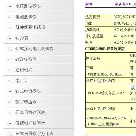
附件
标识带× 6，
电压测试探头
电池测试仪
适用机型
9270, 9271, 9
输出
BNC 接口
脉冲线圈测试仪
功率消耗
AC 转换器9418-1
体积及重量
42mm W × 82
钳形表
附件
AC 转换器9418
钳式接地电阻测试仪
CT6862/6863 设备连接表
CT6
连接型号
钳形转换器
连
3390
可
通用钳式
电源供应 9555-10, 9555
可
电阻计
8847上使用的 8971
可
钳式电流探头
3193/3194输入单元 9602
为了
31
数字转速表
8855上使用的 8951
不
日本日置钳形表
8860/61-50, 8841/42, 8835-
不
便携钳式功率计
01, 8826上使用的8940
日本日置数字万用表