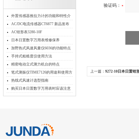
验证码：
外置传感器推拉力计的功能和特性介
绍
AC/DC电流传感器CT6877 新品发布
AC钳形表3280-10F
日本日置数字万用表维修保养
加野热式风速风量仪6036的功能特点
和检测工作流程
手持式粗糙度仪使用方法
精密电动立式测力机台的特点
上一篇：
9272-10日本日置
笔式测振仪TIME7126的用途和使用方
法
热线式风速计选型指南
购买日本日置数字万用表时应该注意
哪些事项？