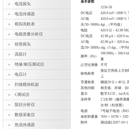
基本参数
电流探头
3256-50
DC电压
420.0 mV~1000 V,
电流传感器
AC电
420.0 mV~1000 V
模拟兆欧表
压/50~500Hz
dgt.,（平均值）
电阻
420.0 Ω ~ 42.00 
电能质量分析仪
DC电流
42.00 μA ~ 420.0 
AC电
42.00 μA ~ 420.0
钳形探头
流/50~500Hz
rdg. ±5 dgt.,（
199.99Hz ~ 50
高阻计
频率（Hz）
量
绝缘/耐压测试仪
占空比测量
不可
接近万用表上方则蜂
验电检查
电压计
上
导通检查
阈值50 Ω ± 40 Ω
扫描模块机架
其他功能
相关值、存储、自动
显示
数字/LCD，zui大42
C测试仪
采样率
2.5次/秒（频率测
阻抗分析仪
次/秒（柱状图）
电源
7号锰干电池（R03
数据采集仪
体积和重量
76W × 167H × 33D 
附件
测试线L9207-10
热流传感器