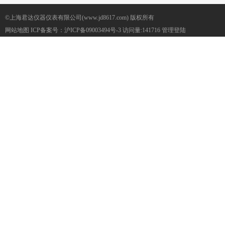
©上海君达仪器仪表有限公司(www.jd8617.com) 版权所有
网站地图
ICP备案号：
沪ICP备09003494号-3
访问量:141716
管理登陆