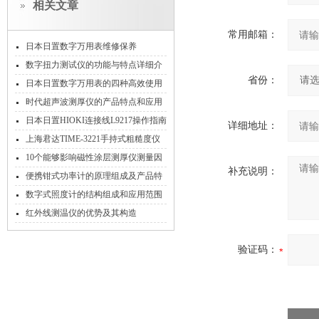
相关文章
常用邮箱：
日本日置数字万用表维修保养
数字扭力测试仪的功能与特点详细介
省份：
绍
日本日置数字万用表的四种高效使用
方法
时代超声波测厚仪的产品特点和应用
领域说明
日本日置HIOKI连接线L9217操作指南
详细地址：
上海君达TIME-3221手持式粗糙度仪
的十三个特点
10个能够影响磁性涂层测厚仪测量因
补充说明：
素
便携钳式功率计的原理组成及产品特
点概述
数字式照度计的结构组成和应用范围
说明
红外线测温仪的优势及其构造
验证码：