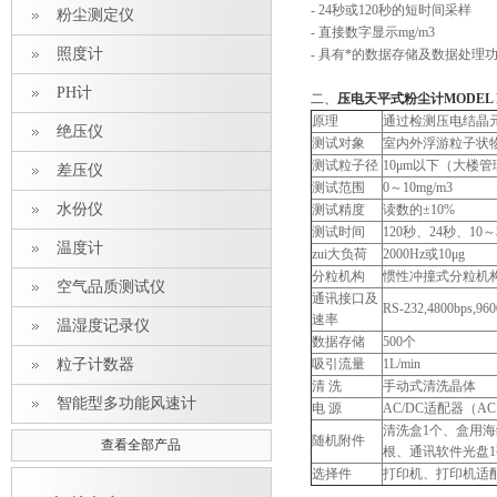
- 24秒或120秒的短时间采样
粉尘测定仪
- 直接数字显示mg/m3
照度计
- 具有*的数据存储及数据处理
PH计
二、
压电天平式粉尘计
MODEL 
原理
通过检测压电结晶
绝压仪
测试对象
室内外浮游粒子状
测试粒子径
10μm以下（大楼管理
差压仪
测试范围
0～10mg/m3
水份仪
测试精度
读数的±10%
测试时间
120秒、24秒、10
温度计
zui大负荷
2000Hz或10μg
分粒机构
惯性冲撞式分粒机
空气品质测试仪
通讯接口及
RS-232,4800bps,
速率
温湿度记录仪
数据存储
500个
粒子计数器
吸引流量
1L/min
清 洗
手动式清洗晶体
智能型多功能风速计
电 源
AC/DC适配器（AC
清洗盒1个、盒用海绵
随机附件
查看全部产品
根、通讯软件光盘1
选择件
打印机、打印机适