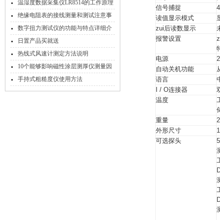
V3.07
温湿度数据采集仪LR8514的工作原理
信号捕捉
和功能特点
绝缘电阻表的接线测量和测试注意事
读值显示模式
项
数字扭力测试仪的功能与特点详细介
zui后读数显示
报警设置
绍
日置产品买就送
热线式风速计测定方法说明
电源
10个能够影响磁性涂层测厚仪测量因
自动关机功能
素
手持式粗糙度仪使用方法
语言
I / O连接器
温度
重量
外形尺寸
1
可选探头