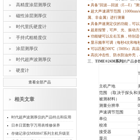
高精度涂层测厚仪
●
具备“回波—回波（
E
—
E
）”
●
超大声速调节范围（
1000mm
/
磁性涂层测厚仪
属、非金属）进行测量
●
具备声速测定仪的功能，可以
时代里氏硬度计
●
超差报警，可声、光、振动方
●
功能键可以左右互换，特别适
手持式粗糙度仪
●
显示频率可调（每秒
4
次和每
涂层测厚仪
●
可以匹配
500
℃
（
5MHz
）高温
●
高抗冲击性、防水防油外壳，
时代超声波测厚仪
三、
TIME®2430系列
的产品参
硬度计
查看全部产品
主机产地
范围 （取决于探头和
相关文章
被测材料）
测量分辨率
0
声速调节范围
时代超声波测厚仪的产品特点和应用
单位
领域说明
校准
日本日置数字万用表维修保养
接受器
存储记录仪MR8847系列主机升级至
显示