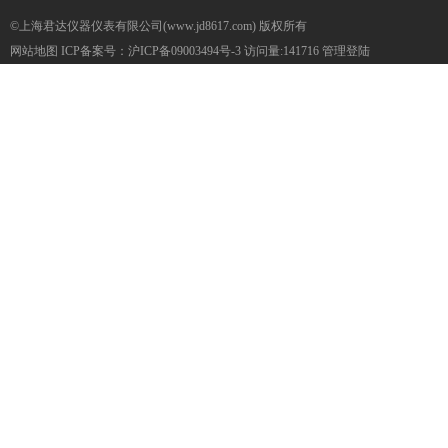
©上海君达仪器仪表有限公司(www.jd8617.com) 版权所有
网站地图
ICP备案号：
沪ICP备09003494号-3
访问量:141716
管理登陆