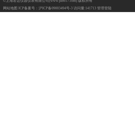
©上海君达仪器仪表有限公司(www.jd8617.com) 版权所有
网站地图
ICP备案号：
沪ICP备09003494号-3
访问量:141713
管理登陆