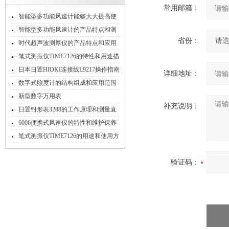
常用邮箱：
智能型多功能风速计能够大大提高使
用者的工作效率
智能型多功能风速计的产品特点和测
省份：
试过程
时代超声波测厚仪的产品特点和应用
领域说明
笔式测振仪TIME7126的特性和用途描
述
日本日置HIOKI连接线L9217操作指南
详细地址：
数字式照度计的结构组成和应用范围
说明
新型数字万用表
补充说明：
日置钳形表3288的工作原理和测量直
流电流操作
6006便携式风速仪的特性和维护保养
方法
笔式测振仪TIME7126的用途和使用方
法
验证码：