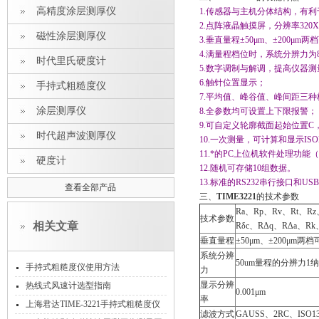
高精度涂层测厚仪
1.传感器与主机分体结构，有
2.点阵液晶触摸屏，分辨率320
磁性涂层测厚仪
3.垂直量程±50μm、±200
4.满量程档位时，系统分辨力
时代里氏硬度计
5.数字调制与解调，提高仪器
6.触针位置显示；
手持式粗糙度仪
7.平均值、峰谷值、峰间距三
涂层测厚仪
8.全参数均可设置上下限报警；
9.可自定义轮廓截面起始位置
时代超声波测厚仪
10.一次测量，可计算和显示I
11.*的PC上位机软件处理功能
硬度计
12.随机可存储10组数据。
13.标准的RS232串行接口
查看全部产品
三、
TIME3221
的技术参数
Ra、Rp、Rv、Rt、Rz
技术参数
相关文章
Rδc、RΔq、RΔa、Rk
垂直量程
±50μm、±200μm两
系统分辨
50um量程的分辨力1
手持式粗糙度仪使用方法
力
显示分辨
热线式风速计选型指南
0.001μm
率
上海君达TIME-3221手持式粗糙度仪
滤波方式
GAUSS、2RC、ISO13