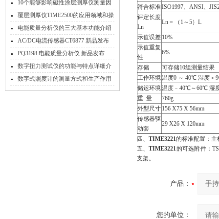
的十三个特点
10个能够影响磁性涂层测厚仪测量因
符合标准
ISO1997、ANSI、JIS2
素
覆层测厚仪TIME2500的应用领域和操
评定长度
Ln = （1～5）L
Ln
作规程
电能质量分析仪的三大基本功能介绍
示值误差
10%
AC/DC电流传感器CT6877 新品发布
示值重复
6%
PQ3198 电能质量分析仪 新品发布
性
数字扭力测试仪的功能与特点详细介
存储
可存储10组测量结果
工作环境
温度0 ～ 40℃ 湿度＜9
绍
数字式照度计的测量方式和生产作用
储运环境
温度﹣40℃～60℃ 湿
说明
重 量
760g
外型尺寸
156 X75 X 56mm
传感器驱
29 X26 X 120mm
动套
四、
TIME3221
的标准配置：主
五、
TIME3221
的可选附件：TS
支架。
产品：
您的单位：