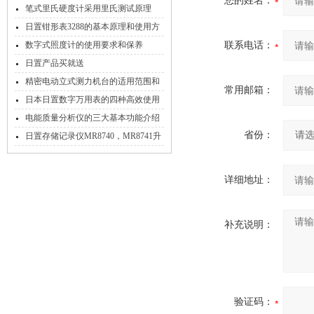
您的姓名：
注意这些特征
笔式里氏硬度计采用里氏测试原理
日置钳形表3288的基本原理和使用方
法
数字式照度计的使用要求和保养
联系电话：
日置产品买就送
精密电动立式测力机台的适用范围和
常用邮箱：
功能特点
日本日置数字万用表的四种高效使用
方法
电能质量分析仪的三大基本功能介绍
省份：
日置存储记录仪MR8740，MR8741升
级
详细地址：
补充说明：
验证码：