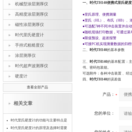
一、时代TH140便携式里氏硬
机械型涂层测厚仪
高精度涂层测厚仪
●里氏原理、便携测量
●里氏（HL）、布氏（HB）、洛
磁性涂层测厚仪
●可选配7种不同冲击装置并自
●随机现场打印数据，可通过菜
时代里氏硬度计
●限值预设、超差报警
●可接PC机实现测量数据的归档
手持式粗糙度仪
二、
时代TH140
的基本参数
涂层测厚仪
三、
时代TH140
的基本配置：主
时代超声波测厚仪
书、密码包装箱。
可选附件：各种冲击装置 、经
硬度计
四、
时代TH140
的误差值
查看全部产品
产品：
相关文章
您的单位：
时代里氏硬度计的功能与主要特点是
怎样的
时代里氏硬度计的原理及选择时需要