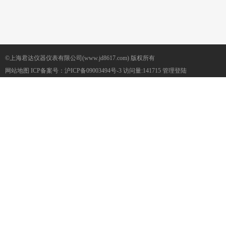
©上海君达仪器仪表有限公司(www.jd8617.com) 版权所有
网站地图
ICP备案号：
沪ICP备09003494号-3
访问量:141715
管理登陆