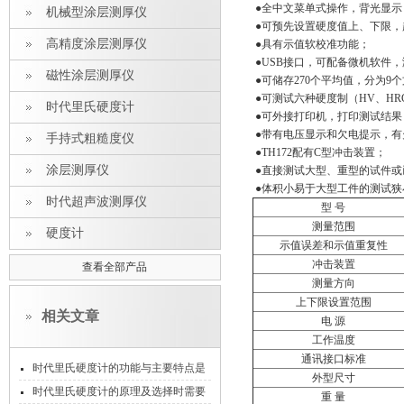
●全中文菜单式操作，背光显示
机械型涂层测厚仪
●可预先设置硬度值上、下限，
高精度涂层测厚仪
●具有示值软校准功能；
●USB接口，可配备微机软件
磁性涂层测厚仪
●可储存270个平均值，分为9
●可测试六种硬度制（HV、HR
时代里氏硬度计
●可外接打印机，打印测试结果
●带有电压显示和欠电提示，有
手持式粗糙度仪
●TH172配有C型冲击装置；
涂层测厚仪
●直接测试大型、重型的试件或
●体积小易于大型工件的测试狭
时代超声波测厚仪
型 号
测量范围
硬度计
示值误差和示值重复性
冲击装置
查看全部产品
测量方向
上下限设置范围
相关文章
电 源
工作温度
通讯接口标准
时代里氏硬度计的功能与主要特点是
外型尺寸
怎样的
时代里氏硬度计的原理及选择时需要
重 量