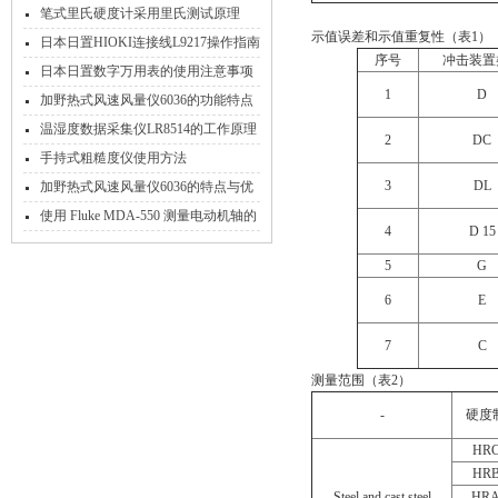
注意这些特征
笔式里氏硬度计采用里氏测试原理
示值误差和示值重复性（表1）
日本日置HIOKI连接线L9217操作指南
序号
冲击装置
日本日置数字万用表的使用注意事项
1
D
是怎样的
加野热式风速风量仪6036的功能特点
和检测工作流程
温湿度数据采集仪LR8514的工作原理
2
DC
和功能特点
手持式粗糙度仪使用方法
3
DL
加野热式风速风量仪6036的特点与优
势所在
使用 Fluke MDA-550 测量电动机轴的
4
D 15
电压放电
5
G
6
E
7
C
测量范围（表2）
-
硬度
HR
HR
Steel and cast steel
HR