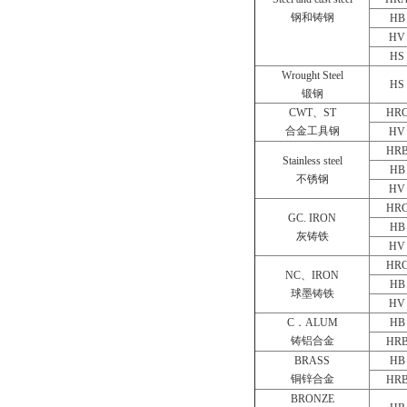
钢和铸钢
HB
HV
HS
Wrought Steel
HS
锻钢
CWT、ST
HR
合金工具钢
HV
HR
Stainless steel
HB
不锈钢
HV
HR
GC. IRON
HB
灰铸铁
HV
HR
NC、IRON
HB
球墨铸铁
HV
C．ALUM
HB
铸铝合金
HR
BRASS
HB
铜锌合金
HR
BRONZE